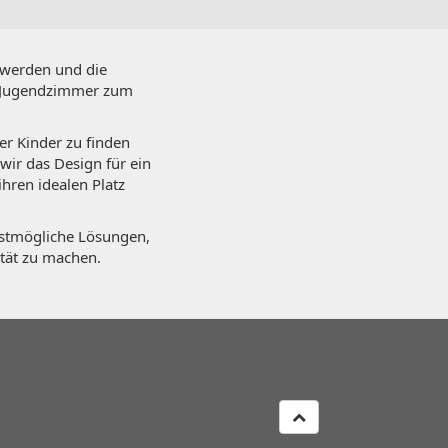
ßwerden und die
ie Jugendzimmer zum
rer Kinder zu finden
ir das Design für ein
ren idealen Platz
estmögliche Lösungen,
ität zu machen.