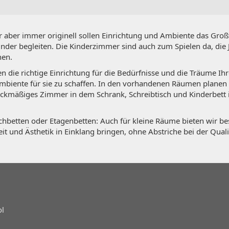
ar aber immer originell sollen Einrichtung und Ambiente das Gro
Kinder begleiten. Die Kinderzimmer sind auch zum Spielen da, d
nen.
nen die richtige Einrichtung für die Bedürfnisse und die Träume Ih
biente für sie zu schaffen. In den vorhandenen Räumen planen w
mäßiges Zimmer in dem Schrank, Schreibtisch und Kinderbett ih
betten oder Etagenbetten: Auch für kleine Räume bieten wir b
 und Ästhetik in Einklang bringen, ohne Abstriche bei der Qual
ol