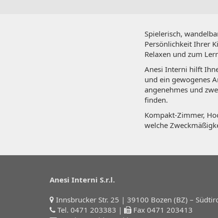
Spielerisch, wandelb
Persönlichkeit Ihrer 
Relaxen und zum Ler
Anesi Interni hilft Ih
und ein gewogenes Am
angenehmes und zweck
finden.
Kompakt-Zimmer, Hoch
welche Zweckmäßigkeit
Anesi Interni S.r.l.
Innsbrucker Str. 25 | 39100 Bozen (BZ) – Südtir
Tel. 0471 203383
|
Fax 0471 203413