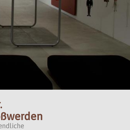
.
roßwerden
endliche